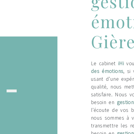
gesti
émot
Gièr
Le cabinet
iHi
vou
des émotions
, si
usant d’une expér
qualité, nous me
satisfaire. Nous 
besoin en
gestio
l’écoute de vos b
nous sommes à vo
transmettre les r
besoin en
gestio