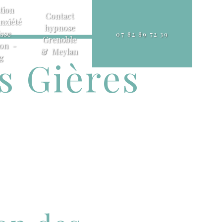
tion
Contact
nxiété
hypnose
sse
07 82 89 72 39
Grenoble
ion -
& Meylan
g
s Gières