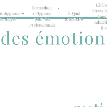
Libéra
Formations
Stress A
utohypnose
d'Hypnose
À Quoi
Angoi
et Stages
pour les
S'Attendre
Addict
Professionnels
Blo
 des émotion