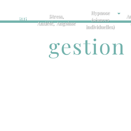
Hypnose
Stress,
A
iHi
(séances
Anxiété, Angoisse
individuelles)
gestion