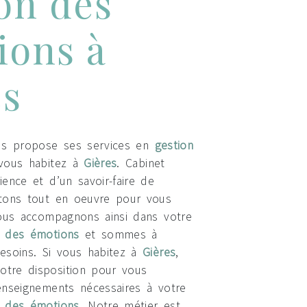
on des
ions à
es
s propose ses services en
gestion
 vous habitez à
Gières
. Cabinet
ience et d’un savoir-faire de
ttons tout en oeuvre pour vous
vous accompagnons ainsi dans votre
n des émotions
et sommes à
esoins. Si vous habitez à
Gières
,
tre disposition pour vous
enseignements nécessaires à votre
n des émotions
. Notre métier est