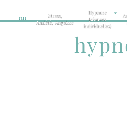
Hypnose
Stress,
A
iHi
(séances
Anxiété, Angoisse
individuelles)
hypn