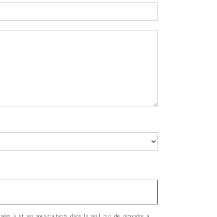
inées à et ses sous-traitants dans le seul but de répondre à