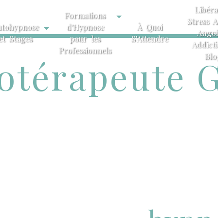
Libéra
Formations
Stress A
utohypnose
d'Hypnose
À Quoi
Angoi
et Stages
pour les
S'Attendre
Addict
Professionnels
Blo
otérapeute G