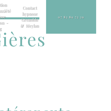
tion
Contact
nxiété
hypnose
sse
07 82 89 72 39
Grenoble
ion -
& Meylan
g
ières