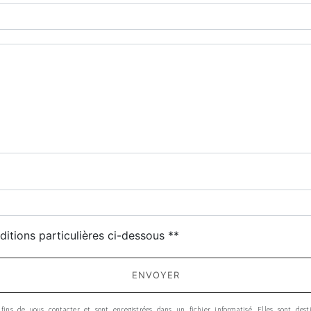
ditions particulières ci-dessous **
ENVOYER
ins de vous contacter et sont enregistrées dans un fichier informatisé. Elles sont dest