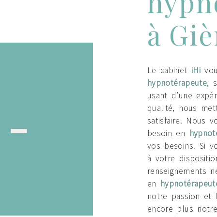
hypn
à Giè
Le cabinet
iHi
vou
hypnotérapeute
, 
usant d’une expér
qualité, nous me
satisfaire. Nous 
besoin en
hypnot
vos besoins. Si v
à votre dispositi
renseignements né
en
hypnotérapeut
notre passion et 
encore plus notre