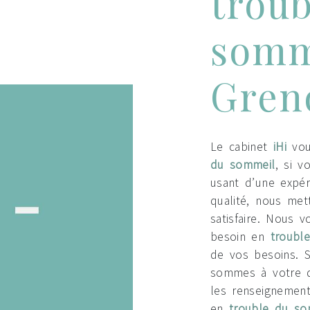
troub
somm
Gren
Le cabinet
iHi
vou
du sommeil
, si v
usant d’une expér
qualité, nous me
satisfaire. Nous 
besoin en
troubl
de vos besoins. 
sommes à votre d
les renseignement
en
trouble du so