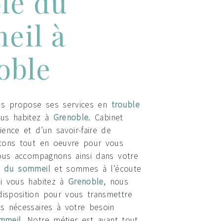
le du
eil à
oble
s propose ses services en
trouble
ous habitez à
Grenoble
. Cabinet
ience et d’un savoir-faire de
ttons tout en oeuvre pour vous
vous accompagnons ainsi dans votre
e du sommeil
et sommes à l’écoute
Si vous habitez à
Grenoble
, nous
isposition pour vous transmettre
s nécessaires à votre besoin
mmeil
. Notre métier est avant tout