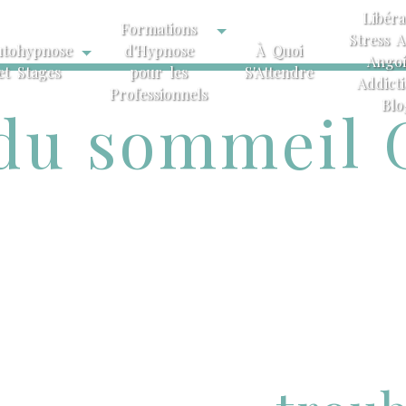
Libéra
Formations
Stress A
utohypnose
d'Hypnose
À Quoi
Angoi
et Stages
pour les
S'Attendre
Addict
Professionnels
Blo
 du sommeil 