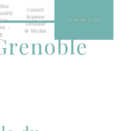
tion
Contact
nxiété
hypnose
sse
07 82 89 72 39
Grenoble
ion -
& Meylan
g
Grenoble