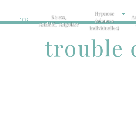
Hypnose
Stress,
A
iHi
(séances
Anxiété, Angoisse
individuelles)
trouble